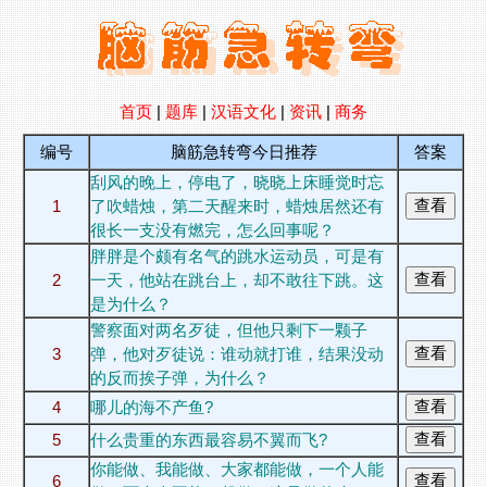
首页
|
题库
|
汉语文化
|
资讯
|
商务
编号
脑筋急转弯今日推荐
答案
刮风的晚上，停电了，晓晓上床睡觉时忘
1
了吹蜡烛，第二天醒来时，蜡烛居然还有
很长一支没有燃完，怎么回事呢？
胖胖是个颇有名气的跳水运动员，可是有
2
一天，他站在跳台上，却不敢往下跳。这
是为什么？
警察面对两名歹徒，但他只剩下一颗子
3
弹，他对歹徒说：谁动就打谁，结果没动
的反而挨子弹，为什么？
4
哪儿的海不产鱼?
5
什么贵重的东西最容易不翼而飞?
你能做、我能做、大家都能做，一个人能
6