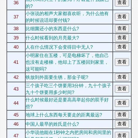
36
的?
小张说的相声大家都喜欢听，为什么他有
37
的时候说话却要付钱?
38
比细菌还小的东西是什么?
39
什么时候看到的月亮最大?
40
人在什么情况下会变得目中无人?
小明家住在五楼，可是电梯坏了，他自己
41
也没有走楼梯，他却上了五楼回到家里，
这可能吗?
42
铁放到外面要生锈，那金子呢?
三个孩子吃三个饼要用3分钟，九十个孩子
43
九十个饼要用多少时间?
什么时候最好还是要高高举起你的双手好
44
些?
45
地球上什么东西每天要走的距离最远?
46
中国人最早的姓氏是什么?
小华说他能在1秒钟之内把房间和房间里的
47