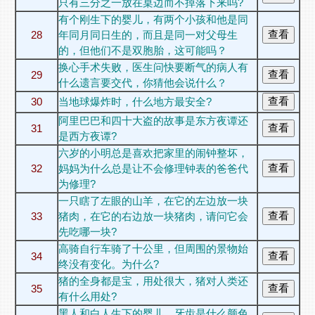
只有三分之一放在桌边而不掉落下来吗?
有个刚生下的婴儿，有两个小孩和他是同
28
年同月同日生的，而且是同一对父母生
的，但他们不是双胞胎，这可能吗？
换心手术失败，医生问快要断气的病人有
29
什么遗言要交代，你猜他会说什么？
30
当地球爆炸时，什么地方最安全?
阿里巴巴和四十大盗的故事是东方夜谭还
31
是西方夜谭?
六岁的小明总是喜欢把家里的闹钟整坏，
32
妈妈为什么总是让不会修理钟表的爸爸代
为修理?
一只瞎了左眼的山羊，在它的左边放一块
33
猪肉，在它的右边放一块猪肉，请问它会
先吃哪一块?
高骑自行车骑了十公里，但周围的景物始
34
终没有变化。为什么?
猪的全身都是宝，用处很大，猪对人类还
35
有什么用处?
黑人和白人生下的婴儿，牙齿是什么颜色