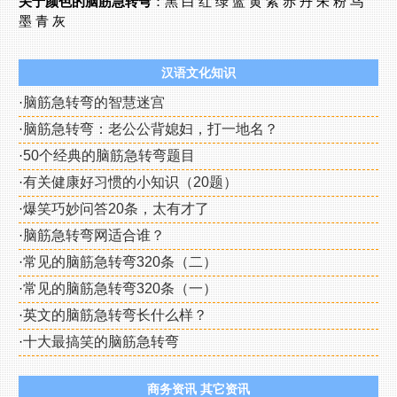
关于颜色的脑筋急转弯
：
黑
白
红
绿
蓝
黄
紫
赤
丹
朱
粉
乌
墨
青
灰
汉语文化知识
·
脑筋急转弯的智慧迷宫
·
脑筋急转弯：老公公背媳妇，打一地名？
·
50个经典的脑筋急转弯题目
·
有关健康好习惯的小知识（20题）
·
爆笑巧妙问答20条，太有才了
·
脑筋急转弯网适合谁？
·
常见的脑筋急转弯320条（二）
·
常见的脑筋急转弯320条（一）
·
英文的脑筋急转弯长什么样？
·
十大最搞笑的脑筋急转弯
商务资讯
其它资讯