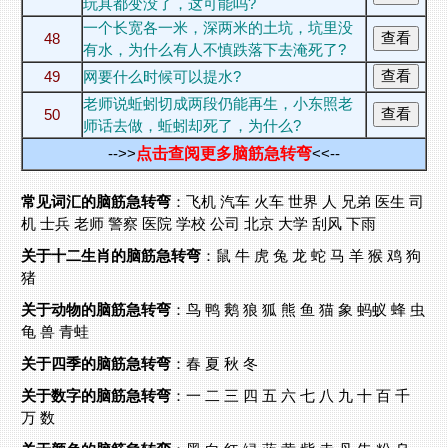
玩具都变没了，这可能吗?
一个长宽各一米，深两米的土坑，坑里没
48
有水，为什么有人不慎跌落下去淹死了?
49
网要什么时候可以提水?
老师说蚯蚓切成两段仍能再生，小东照老
50
师话去做，蚯蚓却死了，为什么?
-->>
点击查阅更多脑筋急转弯
<<--
常见词汇的脑筋急转弯
：
飞机
汽车
火车
世界
人
兄弟
医生
司
机
士兵
老师
警察
医院
学校
公司
北京
大学
刮风
下雨
关于十二生肖的脑筋急转弯
：
鼠
牛
虎
兔
龙
蛇
马
羊
猴
鸡
狗
猪
关于动物的脑筋急转弯
：
鸟
鸭
鹅
狼
狐
熊
鱼
猫
象
蚂蚁
蜂
虫
龟
兽
青蛙
关于四季的脑筋急转弯
：
春
夏
秋
冬
关于数字的脑筋急转弯
：
一
二
三
四
五
六
七
八
九
十
百
千
万
数