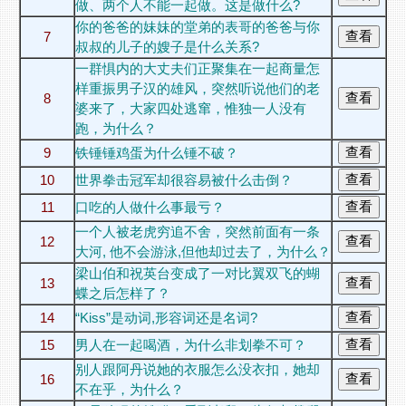
做、两个人不能一起做。这是做什么?
你的爸爸的妹妹的堂弟的表哥的爸爸与你
7
叔叔的儿子的嫂子是什么关系?
一群惧内的大丈夫们正聚集在一起商量怎
样重振男子汉的雄风，突然听说他们的老
8
婆来了，大家四处逃窜，惟独一人没有
跑，为什么？
9
铁锤锤鸡蛋为什么锤不破？
10
世界拳击冠军却很容易被什么击倒？
11
口吃的人做什么事最亏？
一个人被老虎穷追不舍，突然前面有一条
12
大河, 他不会游泳,但他却过去了，为什么？
梁山伯和祝英台变成了一对比翼双飞的蝴
13
蝶之后怎样了？
14
“Kiss”是动词,形容词还是名词?
15
男人在一起喝酒，为什么非划拳不可？
别人跟阿丹说她的衣服怎么没衣扣，她却
16
不在乎，为什么？