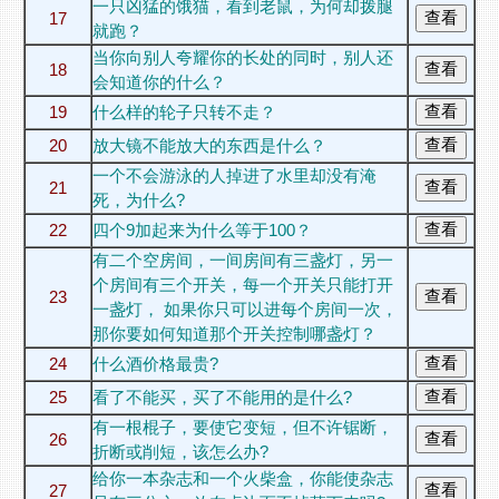
一只凶猛的饿猫，看到老鼠，为何却拨腿
17
就跑？
当你向别人夸耀你的长处的同时，别人还
18
会知道你的什么？
19
什么样的轮子只转不走？
20
放大镜不能放大的东西是什么？
一个不会游泳的人掉进了水里却没有淹
21
死，为什么?
22
四个9加起来为什么等于100？
有二个空房间，一间房间有三盏灯，另一
个房间有三个开关，每一个开关只能打开
23
一盏灯， 如果你只可以进每个房间一次，
那你要如何知道那个开关控制哪盏灯？
24
什么酒价格最贵?
25
看了不能买，买了不能用的是什么?
有一根棍子，要使它变短，但不许锯断，
26
折断或削短，该怎么办?
给你一本杂志和一个火柴盒，你能使杂志
27